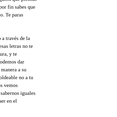
por fin sabes que
o. Te paras
 a través de la
esas letras no te
ra, y te
 podemos dar
u manera a su
oldeable no a tu
nos vemos
 sabernos iguales
er en el