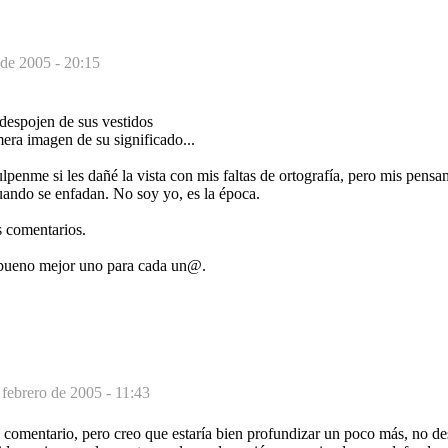
 de 2005 - 20:15
 despojen de sus vestidos
mera imagen de su significado...
culpenme si les dañé la vista con mis faltas de ortografía, pero mis pens
uando se enfadan. No soy yo, es la época.
s comentarios.
 bueno mejor uno para cada un@.
 febrero de 2005 - 11:43
comentario, pero creo que estaría bien profundizar un poco más, no des