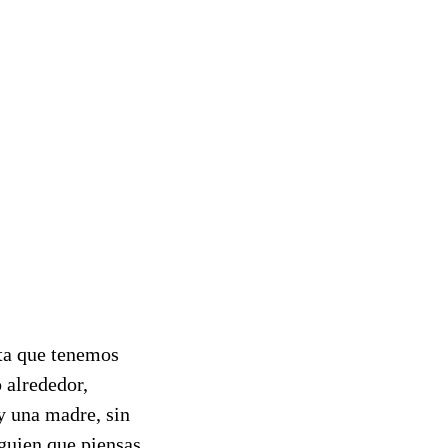
ta que tenemos
 alrededor,
 una madre, sin
lguien que piensas