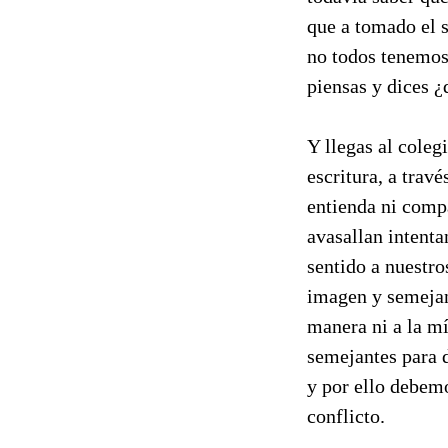
que a tomado el s
no todos tenemos 
piensas y dices ¿
Y llegas al coleg
escritura, a trav
entienda ni compa
avasallan intent
sentido a nuestr
imagen y semejanz
manera ni a la m
semejantes para d
y por ello debem
conflicto.