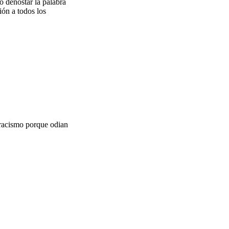
o denostar la palabra
ión a todos los
 racismo porque odian