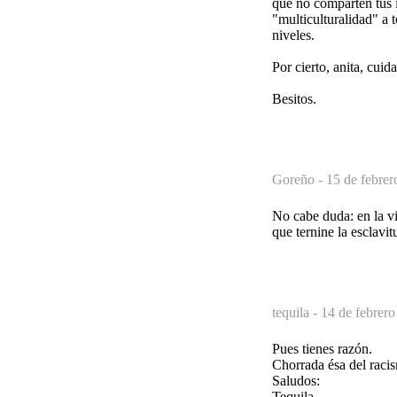
que no comparten tus i
"multiculturalidad" a t
niveles.
Por cierto, anita, cuida
Besitos.
Goreño -
15 de febrer
No cabe duda: en la v
que ternine la esclavit
tequila -
14 de febrero
Pues tienes razón.
Chorrada ésa del raci
Saludos:
Tequila.