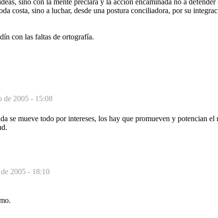
deas, sino con la mente preclara y la acción encaminada no a defender 
oda costa, sino a luchar, desde una postura conciliadora, por su integrac
dín con las faltas de ortografía.
o de 2005 - 15:08
ida se mueve todo por intereses, los hay que promueven y potencian el
ud.
 de 2005 - 18:10
smo.