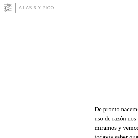
A LAS 6 Y PICO
De pronto nacemo
uso de razón nos
miramos y vemos 
todavía saber que