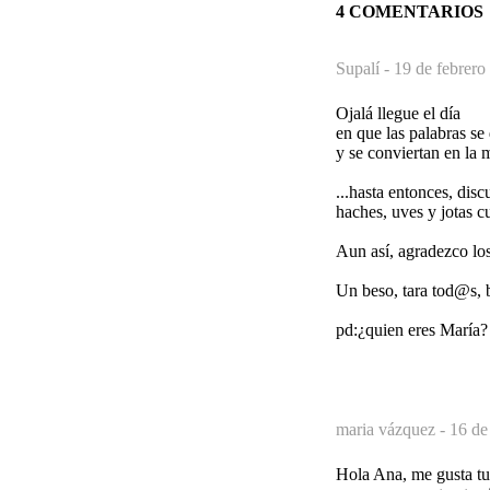
4 COMENTARIOS
Supalí -
19 de febrero
Ojalá llegue el día
en que las palabras se
y se conviertan en la 
...hasta entonces, dis
haches, uves y jotas c
Aun así, agradezco lo
Un beso, tara tod@s,
pd:¿quien eres María?
maria vázquez -
16 de
Hola Ana, me gusta tu 